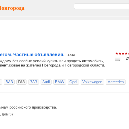
Новгорода
бегом. Частные объявления.
|
Авто
2/
ждому без особых усилий купить или продать автомобиль,
риентирован на жителей Новгорода и Новгородской области.
я
ВАЗ
ГАЗ
ЗАЗ
Audi
BMW
Opel
Volkswagen
Mercedes
инам российского производства.
, дом 57