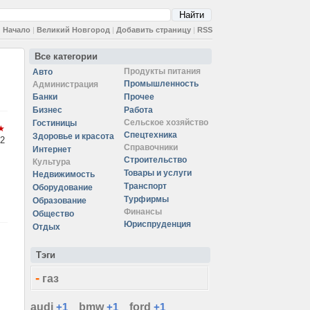
Начало
|
Великий Новгород
|
Добавить страницу
|
RSS
Все категории
Продукты питания
Авто
Промышленность
Администрация
Банки
Прочее
Бизнес
Работа
Сельское хозяйство
Гостиницы
Спецтехника
Здоровье и красота
2
Справочники
Интернет
Строительство
Культура
Товары и услуги
Недвижимость
Транспорт
Оборудование
Турфирмы
Образование
Финансы
Общество
Юриспруденция
Отдых
Тэги
-
газ
audi
+1
bmw
+1
ford
+1