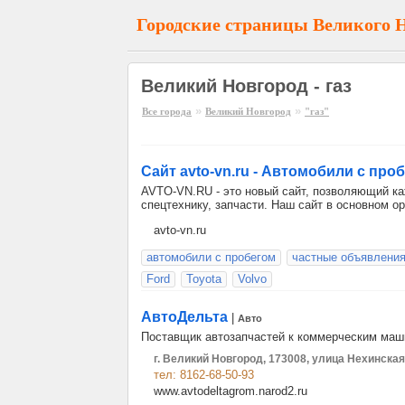
Городские страницы Великого 
Великий Новгород - газ
»
»
Все города
Великий Новгород
"газ"
Сайт avto-vn.ru - Автомобили с про
AVTO-VN.RU - это новый сайт, позволяющий ка
спецтехнику, запчасти. Наш сайт в основном о
avto-vn.ru
автомобили с пробегом
частные объявлени
Ford
Toyota
Volvo
АвтоДельта
|
Авто
Поставщик автозапчастей к коммерческим маш
г. Великий Новгород, 173008, улица Нехинская
тел: 8162-68-50-93
www.avtodeltagrom.narod2.ru